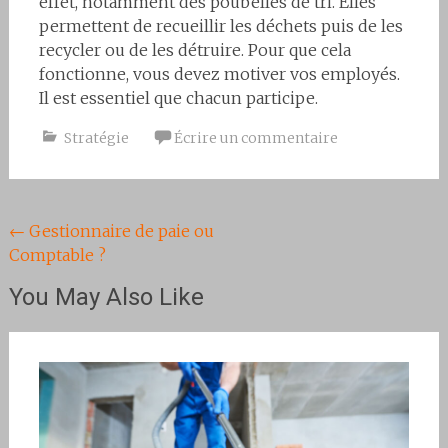
effet, notamment des poubelles de tri. Elles
permettent de recueillir les déchets puis de les
recycler ou de les détruire. Pour que cela
fonctionne, vous devez motiver vos employés.
Il est essentiel que chacun participe.
Stratégie
Écrire un commentaire
Navigation
←
Gestionnaire de paie ou
Comptable ?
de
l'article
You May Also Like